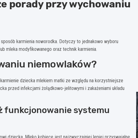
ze porady przy wychowaniu
t sposób karmienia noworodka. Dotyczy to jednakowo wyboru
lub mleka modyfikowanego oraz technik karmienia.
owaniu niemowlaków?
karmienie dziecka mlekiem matki ze względu na korzystniejsze
ka przed infekcjami żołądkowo-jelitowymi i zakażeniami układu
ż funkcjonowanie systemu
i dziecka. Mleko kobiece jest najzwyczajniej lepiej przyswajalne