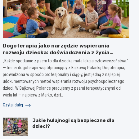
Dogoterapia jako narzędzie wspierania
rozwoju dziecka: doświadczenia z życia
żłobka, przedszkola ma bazie wieloletniej
„Każde spotkanie z psem to dla dziecka mała lekcja człowieczeństwa.”
obserwacji
— trener dogoterapii współpracujący z Bajkową Polanką Dogoterapia,
prowadzona w sposób profesjonalny i ciągły, jest jedną z najlepiej
udokumentowanych metod wspierania rozwoju psychospołecznego
dzieci. W Bajkowej Polance pracujemy z psami terapeutycznymi od
wielu lat — najpierw z Marko, dziś…
Czytaj dalej
Jakie hulajnogi są bezpieczne dla
dzieci?