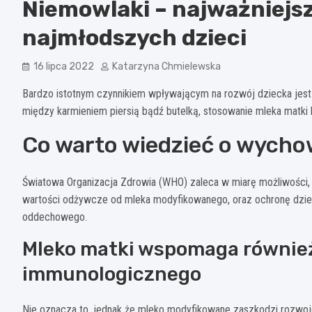
Niemowlaki – najważniejs
najmłodszych dzieci
16 lipca 2022
Katarzyna Chmielewska
Bardzo istotnym czynnikiem wpływającym na rozwój dziecka jes
między karmieniem piersią bądź butelką, stosowanie mleka matki 
Co warto wiedzieć o wych
Światowa Organizacja Zdrowia (WHO) zaleca w miarę możliwości, 
wartości odżywcze od mleka modyfikowanego, oraz ochronę dziec
oddechowego.
Mleko matki wspomaga równie
immunologicznego
Nie oznacza to, jednak że mleko modyfikowane zaszkodzi rozwojow