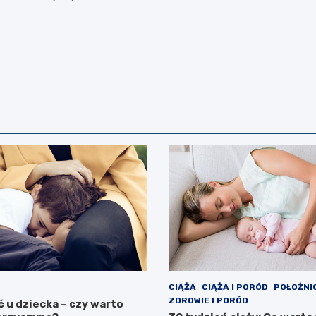
CIĄŻA
CIĄŻA I PORÓD
POŁOŻNI
ZDROWIE I PORÓD
 u dziecka – czy warto