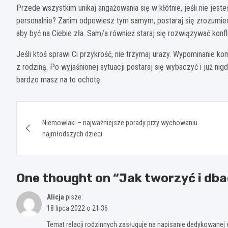
Przede wszystkim unikaj angażowania się w kłótnie, jeśli nie jeste
personalnie? Zanim odpowiesz tym samym, postaraj się zrozumieć
aby być na Ciebie zła. Sam/a również staraj się rozwiązywać konfli
Jeśli ktoś sprawi Ci przykrość, nie trzymaj urazy. Wypominanie ko
z rodziną. Po wyjaśnionej sytuacji postaraj się wybaczyć i już nig
bardzo masz na to ochotę.
Nawigacja
Niemowlaki – najważniejsze porady przy wychowaniu
wpisu
najmłodszych dzieci
One thought on “
Jak tworzyć i dba
Alicja
pisze:
18 lipca 2022 o 21:36
Temat relacji rodzinnych zasługuje na napisanie dedykowanej