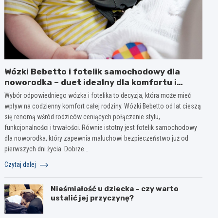
Wózki Bebetto i fotelik samochodowy dla
noworodka – duet idealny dla komfortu i
bezpieczeństwa dziecka
Wybór odpowiedniego wózka i fotelika to decyzja, która może mieć
wpływ na codzienny komfort całej rodziny. Wózki Bebetto od lat cieszą
się renomą wśród rodziców ceniących połączenie stylu,
funkcjonalności i trwałości. Równie istotny jest fotelik samochodowy
dla noworodka, który zapewnia maluchowi bezpieczeństwo już od
pierwszych dni życia. Dobrze…
Czytaj dalej
Nieśmiałość u dziecka – czy warto
ustalić jej przyczynę?