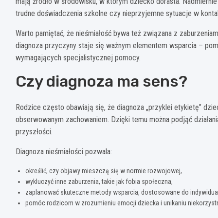
mają źródło w środowisku, w którym dziecko dorasta. Nadmiernie
trudne doświadczenia szkolne czy nieprzyjemne sytuacje w kont
Warto pamiętać, że nieśmiałość bywa też związana z zaburzeniam
diagnoza przyczyny staje się ważnym elementem wsparcia – pom
wymagających specjalistycznej pomocy.
Czy diagnoza ma sens?
Rodzice często obawiają się, że diagnoza „przyklei etykietę” dzie
obserwowanym zachowaniem. Dzięki temu można podjąć działania
przyszłości.
Diagnoza nieśmiałości pozwala:
określić, czy objawy mieszczą się w normie rozwojowej,
wykluczyć inne zaburzenia, takie jak fobia społeczna,
zaplanować skuteczne metody wsparcia, dostosowane do indywidual
pomóc rodzicom w zrozumieniu emocji dziecka i unikaniu niekorzys