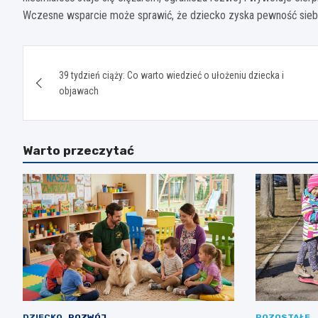
Wczesne wsparcie może sprawić, że dziecko zyska pewność siebi
Nawigacja
39 tydzień ciąży: Co warto wiedzieć o ułożeniu dziecka i
wpisu
objawach
Warto przeczytać
DZIECKO
ROZWÓJ
POZOSTAŁE