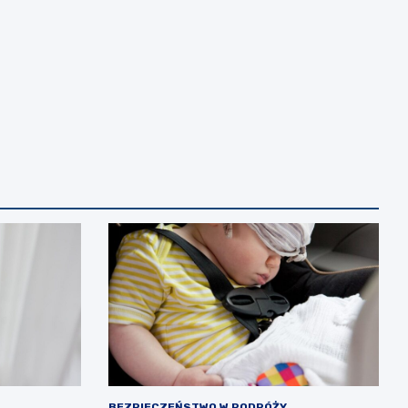
BEZPIECZEŃSTWO W PODRÓŻY