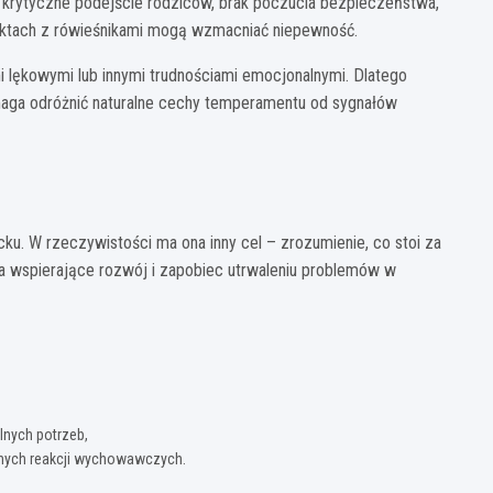
 krytyczne podejście rodziców, brak poczucia bezpieczeństwa,
aktach z rówieśnikami mogą wzmacniać niepewność.
i lękowymi lub innymi trudnościami emocjonalnymi. Dlatego
aga odróżnić naturalne cechy temperamentu od sygnałów
cku. W rzeczywistości ma ona inny cel – zrozumienie, co stoi za
 wspierające rozwój i zapobiec utrwaleniu problemów w
nych potrzeb,
tnych reakcji wychowawczych.