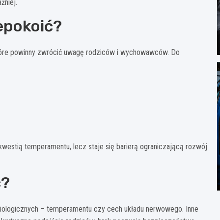
żniej.
epokoić?
które powinny zwrócić uwagę rodziców i wychowawców. Do
o kwestią temperamentu, lecz staje się barierą ograniczającą rozwój
ć?
biologicznych – temperamentu czy cech układu nerwowego. Inne