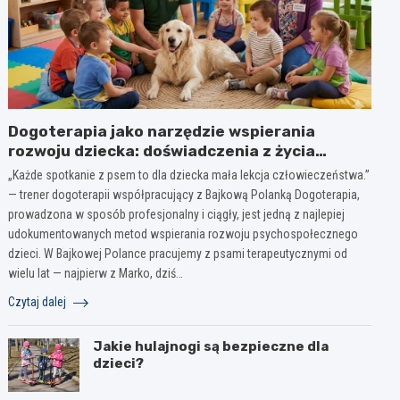
Dogoterapia jako narzędzie wspierania
rozwoju dziecka: doświadczenia z życia
żłobka, przedszkola ma bazie wieloletniej
„Każde spotkanie z psem to dla dziecka mała lekcja człowieczeństwa.”
obserwacji
— trener dogoterapii współpracujący z Bajkową Polanką Dogoterapia,
prowadzona w sposób profesjonalny i ciągły, jest jedną z najlepiej
udokumentowanych metod wspierania rozwoju psychospołecznego
dzieci. W Bajkowej Polance pracujemy z psami terapeutycznymi od
wielu lat — najpierw z Marko, dziś…
Czytaj dalej
Jakie hulajnogi są bezpieczne dla
dzieci?