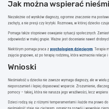
Jak można wspierać nieśmi
Niezależnie od wyników diagnozy, ogromne znaczenie ma postawa 
zachęty, a nie presji czy krytyki. Rozmowa, w której dziecko czuj
Pomaga także stopniowe oswajanie sytuacji społecznych. Zamiast 
odpowiedzi w małej grupie. Ważne jest docenianie nawet drobnyc
Niektórym pomaga praca z
psychologiem dziecięcym
. Terapia 
zajęcia grupowe, aż po terapię rodzinną, która wzmacnia relacje 
Wnioski
Nieśmiałość u dziecka nie zawsze wymaga diagnozy, ale w wielu 
nieporozumień i lepiej dopasować wsparcie. Zrozumienie, dlacze
pomocy – takiej, która nie narusza jego wrażliwości, lecz wspiera
Dzieci rodzą się z różnymi temperamentami i każde ma prawo do
nieśmiałość staje się ciężarem, ogranicza rozwój i wywołuje cier