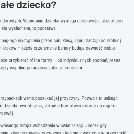
ałe dziecko?
dorosłych. Wspieranie dziecka wymaga cierpliwości, akceptacji i
e się wysłuchane, to podstawa.
nagłego wystąpienia przed całą klasą, lepiej zacząć od krótkiej
h kroków – każde przełamanie bariery buduje pewność siebie.
może przybierać różne formy – od indywidualnych spotkań, przez
i uczy wspólnego radzenia sobie z emocjami.
przypadkach warto poszukać jej przyczyny. Pozwala to uniknąć
go dziecko wycofuje się z kontaktów, otwiera drogę do mądrej
 rozwój.
 własnego tempa wchodzenia w świat relacji. Jednak gdy
pienie, zdiagnozowanie przyczyny staje się inwestycją w przyszłość.