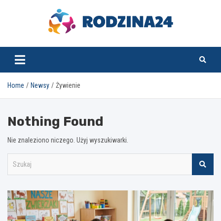
Skip
to
content
rodzina24.pl
Home
Newsy
Żywienie
Nothing Found
Nie znaleziono niczego. Użyj wyszukiwarki.
S
z
u
k
a
j