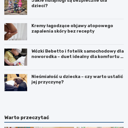
Jakie hulajnogi są bezpieczne dla
dzieci?
Kremy łagodzące objawy atopowego
zapalenia skóry bez recepty
Wózki Bebetto i fotelik samochodowy dla
noworodka – duet idealny dla komfortu i
bezpieczeństwa dziecka
Nieśmiałość u dziecka – czy warto ustalić
jej przyczynę?
J
C
a
z
k
y
i
r
p
o
Warto przeczytać
r
d
e
z