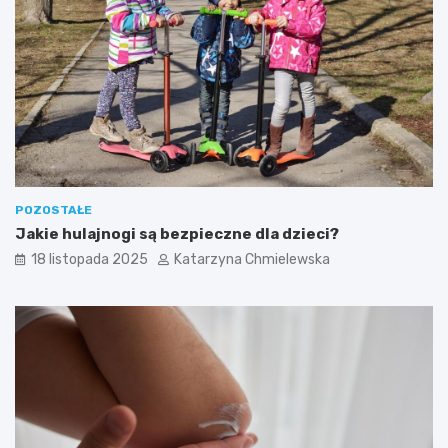
n
s
y
t
?
o
l
a
t
k
a
?
POZOSTAŁE
Jakie hulajnogi są bezpieczne dla dzieci?
18 listopada 2025
Katarzyna Chmielewska