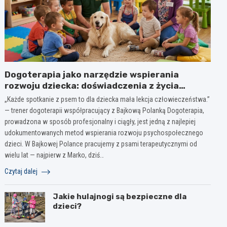
Dogoterapia jako narzędzie wspierania
rozwoju dziecka: doświadczenia z życia
żłobka, przedszkola ma bazie wieloletniej
„Każde spotkanie z psem to dla dziecka mała lekcja człowieczeństwa.”
obserwacji
— trener dogoterapii współpracujący z Bajkową Polanką Dogoterapia,
prowadzona w sposób profesjonalny i ciągły, jest jedną z najlepiej
udokumentowanych metod wspierania rozwoju psychospołecznego
dzieci. W Bajkowej Polance pracujemy z psami terapeutycznymi od
wielu lat — najpierw z Marko, dziś…
Czytaj dalej
Jakie hulajnogi są bezpieczne dla
dzieci?