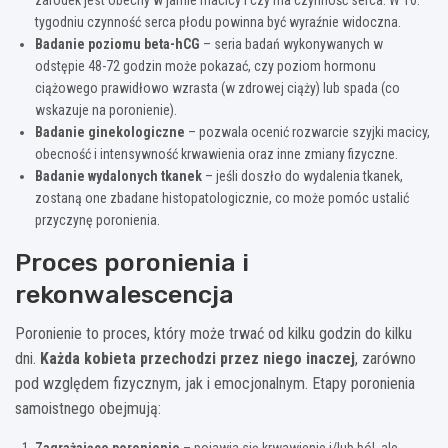
tygodniu czynność serca płodu powinna być wyraźnie widoczna.
Badanie poziomu beta-hCG
– seria badań wykonywanych w
odstępie 48-72 godzin może pokazać, czy poziom hormonu
ciążowego prawidłowo wzrasta (w zdrowej ciąży) lub spada (co
wskazuje na poronienie).
Badanie ginekologiczne
– pozwala ocenić rozwarcie szyjki macicy,
obecność i intensywność krwawienia oraz inne zmiany fizyczne.
Badanie wydalonych tkanek
– jeśli doszło do wydalenia tkanek,
zostaną one zbadane histopatologicznie, co może pomóc ustalić
przyczynę poronienia.
Proces poronienia i
rekonwalescencja
Poronienie to proces, który może trwać od kilku godzin do kilku
dni.
Każda kobieta przechodzi przez niego inaczej
, zarówno
pod względem fizycznym, jak i emocjonalnym. Etapy poronienia
samoistnego obejmują:
Zagrażające poronienie
– pojawia się krwawienie i/lub ból, ale