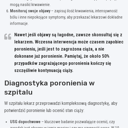
mogą nasilić krwawienie.
Monitoruj swoje objawy
– zapisuj ilość krwawienia, intensywność
bólu i inne niepokojące symptomy, aby przekazać lekarzowi dokładne
informacje.
Nawet jeśli objawy są łagodne, zawsze skonsultuj się z
lekarzem
. Wczesna interwencja może czasem zapobiec
poronieniu, jeśli jest to zagrożona ciąża, a nie
dokonane już poronienie. Pamiętaj, że około 50%
przypadków zagrażającego poronienia kończy się
szczęśliwie kontynuacją ciąży.
Diagnostyka poronienia w
szpitalu
W szpitalu lekarz przeprowadzi kompleksową diagnostykę, aby
potwierdzić poronienie lub ocenić stan ciąży:
USG dopochwowe
– kluczowe badanie pozwalające ocenić, czy
zarodek jest obecny w jamie macicy i czy ma czynność serca. W 10.