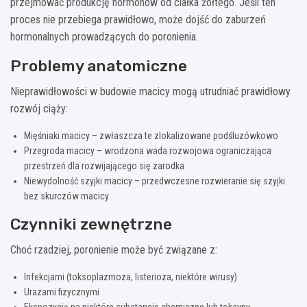
przejmować produkcję hormonów od ciałka żółtego. Jeśli ten
proces nie przebiega prawidłowo, może dojść do zaburzeń
hormonalnych prowadzących do poronienia.
Problemy anatomiczne
Nieprawidłowości w budowie macicy mogą utrudniać prawidłowy
rozwój ciąży:
Mięśniaki macicy – zwłaszcza te zlokalizowane podśluzówkowo
Przegroda macicy – wrodzona wada rozwojowa ograniczająca
przestrzeń dla rozwijającego się zarodka
Niewydolność szyjki macicy – przedwczesne rozwieranie się szyjki
bez skurczów macicy
Czynniki zewnętrzne
Choć rzadziej, poronienie może być związane z:
Infekcjami (toksoplazmoza, listerioza, niektóre wirusy)
Urazami fizycznymi
Ekspozycją na niektóre substancje chemiczne lub toksyny