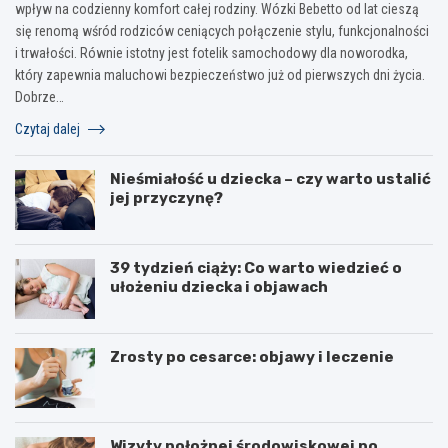
wpływ na codzienny komfort całej rodziny. Wózki Bebetto od lat cieszą
się renomą wśród rodziców ceniących połączenie stylu, funkcjonalności
i trwałości. Równie istotny jest fotelik samochodowy dla noworodka,
który zapewnia maluchowi bezpieczeństwo już od pierwszych dni życia.
Dobrze…
Czytaj dalej
Nieśmiałość u dziecka – czy warto ustalić
jej przyczynę?
39 tydzień ciąży: Co warto wiedzieć o
ułożeniu dziecka i objawach
Zrosty po cesarce: objawy i leczenie
Wizyty położnej środowiskowej po