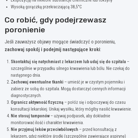
Wysoką gorączką przekraczającą 38,5°C
Co robić, gdy podejrzewasz
poronienie
Jeśli zauważysz objawy mogące świadczyć o poronieniu,
zachowaj spokój i podejmij następujące kroki
:
Skontaktuj się natychmiast z lekarzem lub udaj się do szpitala
–
szczególnie w przypadku silnego krwawienia lub bólu. Nie czekaj do
następnego dnia.
Zachowaj ewentualne tkanki
– umieść je w czystym pojemniku i
zabierz ze sobą do szpitala. Mogą dostarczyć cennych informacji
diagnostycznych.
Ogranicz aktywność fizyczną
– połóż się i odpoczywaj do czasu
konsultacji lekarskiej. Unikaj wysiłku, który mógłby nasilić krwawienie.
Nie stosuj tamponów
– używaj podpasek, aby dokładnie
monitorować ilość i charakter krwawienia.
Nie przyjmuj leków przeciwbólowych
– przed konsultacją z
lekarzem, gdyż niektóre środki (szczególnie zawierające aspirynę)