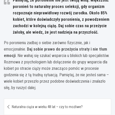
Pamiętaj, że poronienie nie jest twoją winą
. Większość
poronień to naturalny proces selekcji, gdy organizm
rozpoznaje nieprawidłowy rozwój zarodka. Około 85%
kobiet, które doświadczyły poronienia, z powodzeniem
zachodzi w kolejną ciążę. Daj sobie czas na przeżycie
żałoby, ale wiedz, że jest nadzieja na przyszłość.
Po poronieniu zadbaj o siebie zarówno fizycznie, jak i
emocjonalnie.
Daj sobie prawo do przeżycia straty i nie tłum
emocji
. Nie wahaj się szukać wsparcia u bliskich lub specjalistów.
Rozmowa z psychologiem lub dołączenie do grupy wsparcia dla
kobiet po stracie ciąży może znacząco pomóc w procesie
godzenia się z tą trudną sytuacją. Pamiętaj, że nie jesteś sama –
wiele kobiet przeszło przez podobne doświadczenia i znalazło
siłę, by ruszyć dalej.
Nawigacja
Naturalna ciąża w wieku 48 lat – czy to możliwe?
wpisu