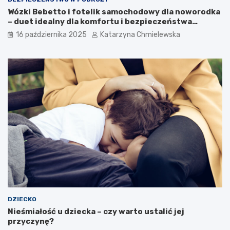
u
o
Wózki Bebetto i fotelik samochodowy dla noworodka
n
z
– duet idealny dla komfortu i bezpieczeństwa
a
u
dziecka
16 października 2025
Katarzyna Chmielewska
u
m
r
i
o
e
d
ć
z
n
i
a
n
s
y
t
?
o
l
a
t
k
a
?
DZIECKO
Nieśmiałość u dziecka – czy warto ustalić jej
przyczynę?