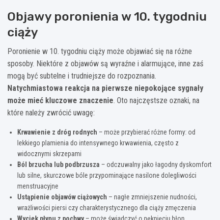
Objawy poronienia w 10. tygodniu
ciąży
Poronienie w 10. tygodniu ciąży może objawiać się na różne
sposoby. Niektóre z objawów są wyraźne i alarmujące, inne zaś
mogą być subtelne i trudniejsze do rozpoznania.
Natychmiastowa reakcja na pierwsze niepokojące sygnały
może mieć kluczowe znaczenie
. Oto najczęstsze oznaki, na
które należy zwrócić uwagę:
Krwawienie z dróg rodnych
– może przybierać różne formy: od
lekkiego plamienia do intensywnego krwawienia, często z
widocznymi skrzepami
Ból brzucha lub podbrzusza
– odczuwalny jako łagodny dyskomfort
lub silne, skurczowe bóle przypominające nasilone dolegliwości
menstruacyjne
Ustąpienie objawów ciążowych
– nagłe zmniejszenie nudności,
wrażliwości piersi czy charakterystycznego dla ciąży zmęczenia
Wyciek płynu z pochwy
– może świadczyć o pęknięciu błon