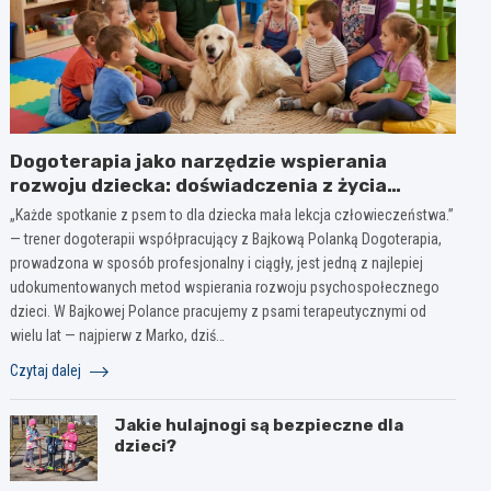
Dogoterapia jako narzędzie wspierania
rozwoju dziecka: doświadczenia z życia
żłobka, przedszkola ma bazie wieloletniej
„Każde spotkanie z psem to dla dziecka mała lekcja człowieczeństwa.”
obserwacji
— trener dogoterapii współpracujący z Bajkową Polanką Dogoterapia,
prowadzona w sposób profesjonalny i ciągły, jest jedną z najlepiej
udokumentowanych metod wspierania rozwoju psychospołecznego
dzieci. W Bajkowej Polance pracujemy z psami terapeutycznymi od
wielu lat — najpierw z Marko, dziś…
Czytaj dalej
Jakie hulajnogi są bezpieczne dla
dzieci?