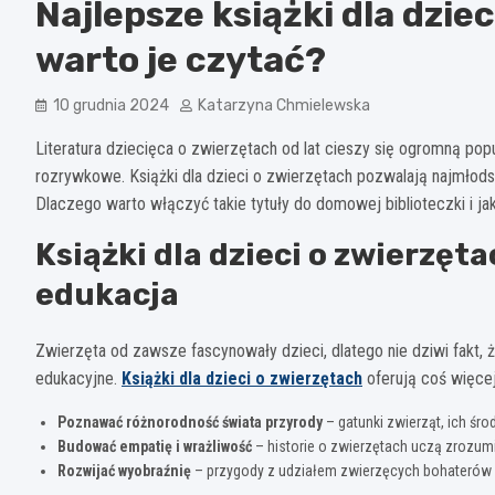
Najlepsze książki dla dzie
warto je czytać?
10 grudnia 2024
Katarzyna Chmielewska
Literatura dziecięca o zwierzętach od lat cieszy się ogromną pop
rozrywkowe. Książki dla dzieci o zwierzętach pozwalają najmłods
Dlaczego warto włączyć takie tytuły do domowej biblioteczki i ja
Książki dla dzieci o zwierzęta
edukacja
Zwierzęta od zawsze fascynowały dzieci, dlatego nie dziwi fakt, ż
edukacyjne.
Książki dla dzieci o zwierzętach
oferują coś więcej
Poznawać różnorodność świata przyrody
– gatunki zwierząt, ich śro
Budować empatię i wrażliwość
– historie o zwierzętach uczą zrozumi
Rozwijać wyobraźnię
– przygody z udziałem zwierzęcych bohaterów 