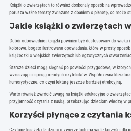
Książki o zwierzętach to również doskonały sposób na wprowadzen
porusza ważne tematy związane z dbaniem o planetę, co może stać
Jakie książki o zwierzętach 
Dobór odpowiedniej książki powinien być dostosowany do wieku 
kolorowe, bogato ilustrowane opowiadania, które w prosty sposó
książeczki o wiejskich zwierzętach lub egzotycznych stworzeniac
Starsze dzieci mogą sięgnąć po powieści przygodowe, w których 
wzruszają i inspirują młodych czytelników. Współczesna literatur
humorystyczne, co czyni lekturę jeszcze bardziej atrakcyjną.
Warto również zwrócić uwagę na książki edukacyjne o zwierzętach
przyjemność czytania z nauką, przekazując dzieciom wiedzę w pr
Korzyści płynące z czytania 
Czytanie książek dla dzieci o zwierzętach ma wiele korzyści dla 