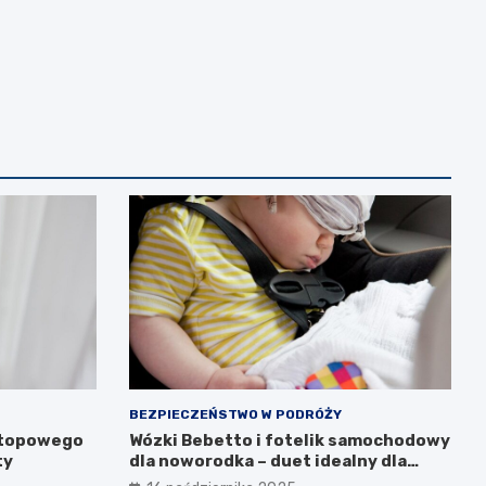
BEZPIECZEŃSTWO W PODRÓŻY
atopowego
Wózki Bebetto i fotelik samochodowy
ty
dla noworodka – duet idealny dla
komfortu i bezpieczeństwa dziecka