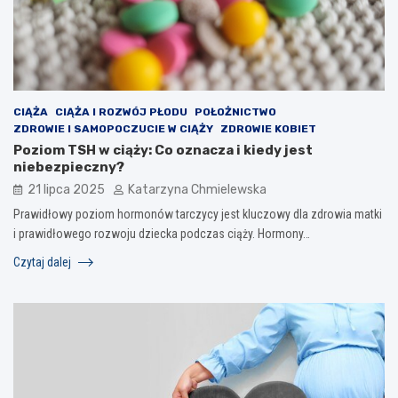
CIĄŻA
CIĄŻA I ROZWÓJ PŁODU
POŁOŻNICTWO
ZDROWIE I SAMOPOCZUCIE W CIĄŻY
ZDROWIE KOBIET
Poziom TSH w ciąży: Co oznacza i kiedy jest
niebezpieczny?
21 lipca 2025
Katarzyna Chmielewska
Prawidłowy poziom hormonów tarczycy jest kluczowy dla zdrowia matki
i prawidłowego rozwoju dziecka podczas ciąży. Hormony…
Czytaj dalej