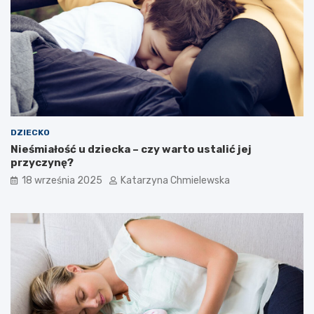
y
t
?
o
l
a
t
k
a
?
DZIECKO
Nieśmiałość u dziecka – czy warto ustalić jej
przyczynę?
18 września 2025
Katarzyna Chmielewska