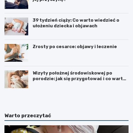
39 tydzień ciąży: Co warto wiedzieć o
ułożeniu dziecka i objawach
Zrosty po cesarce: objawy i leczenie
Wizyty położnej środowiskowej po
porodzie: jak się przygotować i co warto
wiedzieć
J
C
a
z
k
y
i
r
p
o
Warto przeczytać
r
d
e
z
z
i
e
c